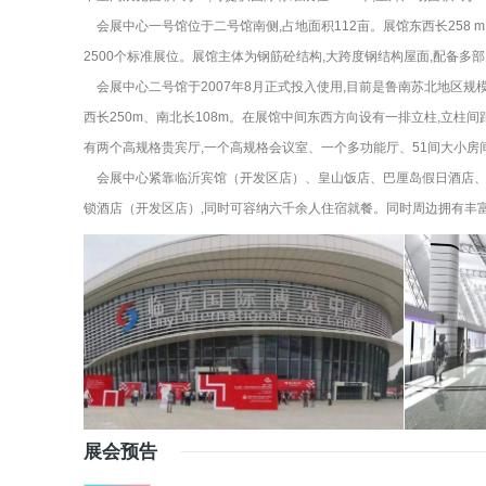
会展中心一号馆位于二号馆南侧,占地面积112亩。展馆东西长258 m,南北
2500个标准展位。展馆主体为钢筋砼结构,大跨度钢结构屋面,配备
会展中心二号馆于2007年8月正式投入使用,目前是鲁南苏北地区规
西长250m、南北长108m。在展馆中间东西方向设有一排立柱,立柱间距1
有两个高规格贵宾厅,一个高规格会议室、一个多功能厅、51间大小房
会展中心紧靠临沂宾馆（开发区店）、皇山饭店、巴厘岛假日酒店、锦
锁酒店（开发区店）,同时可容纳六千余人住宿就餐。同时周边拥有丰
展会预告