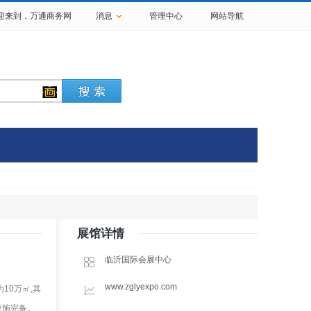
欢迎来到，
万通商务网
消息
管理中心
网站导航
展馆详情
临沂国际会展中心
www.zglyexpo.com
10万㎡,其
设施完备。