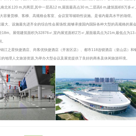
长120 m,共两层,其中一层高12 m,屋面最高点30 m,二层高6 m,建筑面积6万多㎡
多部大容量货梯、客梯、高规格会客室、会议室等辅助性设施。是省内最高水平的场馆。
模最大、设施最先进齐全的综合性会展场馆,能够承接国内国际各种大型的高规格的展
8m。展馆建筑面积为32876㎡,室内展览面积2万㎡,屋面最高点为21m,最低点为13.
间。
江之星快捷酒店、尚客优快捷酒店（开发区店）、都市118连锁酒店（皇山店）和
富的地理人文旅游资源,为举办大型会议及展览提供了良好的商务及休闲旅游环境。