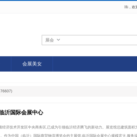
Hi，
展会
会
会展美女
6607)
临沂国际会展中心
级经济技术开发区中央商务区,已成为引领临沂经济腾飞的新动力。展览馆总建筑面积为
万㎡。作为中国（临沂）国际商贸物流博览会的主展馆,临沂国际会展中心规模宏大,服务