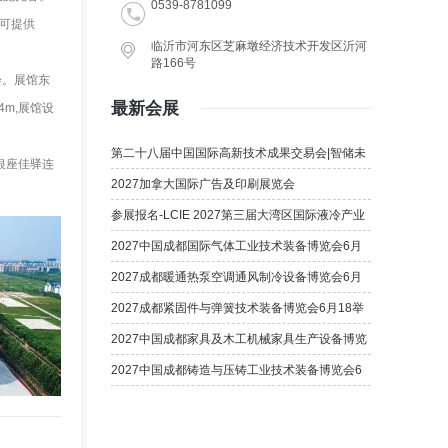
0539-8781099
,可提供
临沂市河东区芝麻墩经济技术开发区沂河
路166号
会。展馆东
最新会展
4m,展馆设
第二十八届中国国际高新技术成果交易会|智储未
银座佳驿连
来 电联高交
2027加拿大国际广告及印刷展览会
参展报名-LCIE 2027第三届大湾区国际液冷产业
大会暨展览会（深圳）
2027中国成都国际气体工业技术装备博览会6月
18日举办
2027成都暖通热泵空调通风制冷设备博览会6月
18举办
2027成都紧固件与弹簧技术装备博览会6月18举
办
2027中国成都家具及木工机械家具生产设备博览
会6月18举办
2027中国成都铸造与压铸工业技术装备博览会6
月18举办