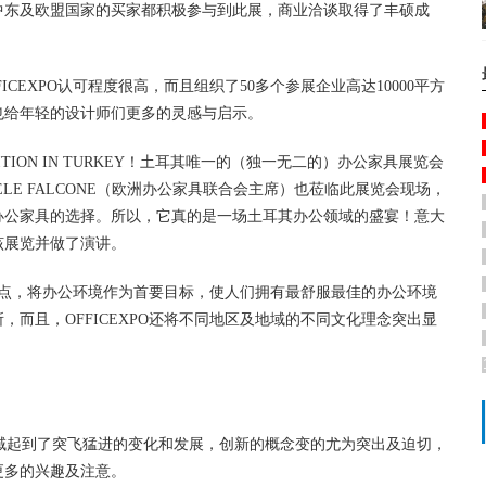
中东及欧盟国家的买家都积极参与到此展，商业洽谈取得了丰硕成
CEXPO认可程度很高，而且组织了50多个参展企业高达10000平方
也给年轻的设计师们更多的灵感与启示。
EXHIBITION IN TURKEY！土耳其唯一的（独一无二的）办公家具展览会
ELE FALCONE（欧洲办公家具联合会主席）也莅临此展览会现场，
办公家具的选择。所以，它真的是一场土耳其办公领域的盛宴！意大
该展览并做了演讲。
切入点，将办公环境作为首要目标，使人们拥有最舒服最佳的办公环境
而且，OFFICEXPO还将不同地区及地域的不同文化理念突出显
起到了突飞猛进的变化和发展，创新的概念变的尤为突出及迫切，
更多的兴趣及注意。