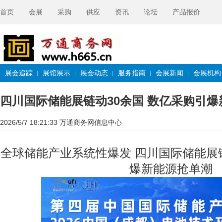
首页
会展
采购
供应
资讯
论坛
产品报价
展会追踪
展馆展示
展会动态
服务指南
会展新闻
会展机构
四川国际储能展链动30余国 数亿采购引
2026/5/7 18:21:33
万通商务网信息中心
全球储能产业系统性爆发 四川国际储能展链
爆新能源抢单潮