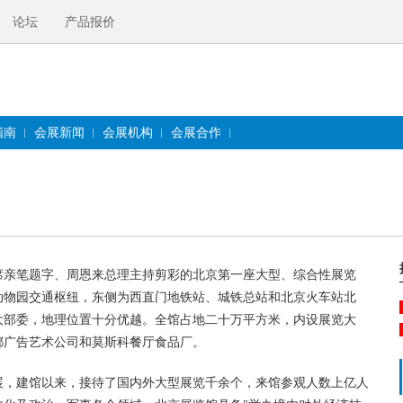
论坛
产品报价
指南
会展新闻
会展机构
会展合作
席亲笔题字、周恩来总理主持剪彩的北京第一座大型、综合性展览
动物园交通枢纽，东侧为西直门地铁站、城铁总站和北京火车站北
大部委，地理位置十分优越。全馆占地二十万平方米，内设展览大
都广告艺术公司和莫斯科餐厅食品厂。
，建馆以来，接待了国内外大型展览千余个，来馆参观人数上亿人