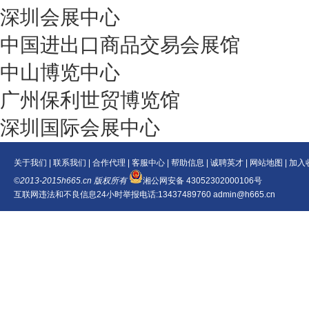
深圳会展中心
中国进出口商品交易会展馆
中山博览中心
广州保利世贸博览馆
深圳国际会展中心
关于我们
|
联系我们
|
合作代理
|
客服中心
|
帮助信息
|
诚聘英才
|
网站地图
|
加入
©2013-2015h665.cn 版权所有
湘公网安备 43052302000106号
互联网违法和不良信息24小时举报电话:13437489760 admin@h665.cn