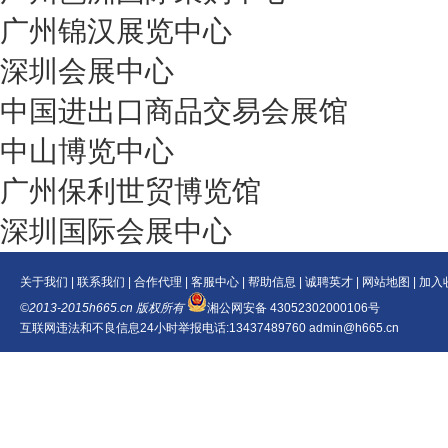
广州锦汉展览中心
深圳会展中心
中国进出口商品交易会展馆
中山博览中心
广州保利世贸博览馆
深圳国际会展中心
关于我们
|
联系我们
|
合作代理
|
客服中心
|
帮助信息
|
诚聘英才
|
网站地图
|
加入
©2013-2015h665.cn 版权所有
湘公网安备 43052302000106号
互联网违法和不良信息24小时举报电话:13437489760 admin@h665.cn