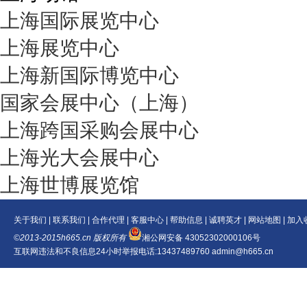
上海国际展览中心
上海展览中心
上海新国际博览中心
国家会展中心（上海）
上海跨国采购会展中心
上海光大会展中心
上海世博展览馆
关于我们
|
联系我们
|
合作代理
|
客服中心
|
帮助信息
|
诚聘英才
|
网站地图
|
加入
©2013-2015h665.cn 版权所有
湘公网安备 43052302000106号
互联网违法和不良信息24小时举报电话:13437489760 admin@h665.cn