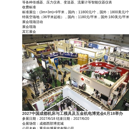
等各种传感器、压力仪表、变送器、流量计等智能仪器仪表
收费标准
标准展位：(3m×3m)=9平米，国内：11800元/个，国外：1800美元/
特装空场地（36平米起租），国内：1180元/平米，国外:180美元/平
展会现场活动
展会现场
其它展会
2027中国成都机床与工模具及五金机电博览会6月18举办
参展日期：
2027/6/18
结束日期：
2027/6/20
会展场馆：
成都西部博览城
公司名称：重庆中博展览有限公司