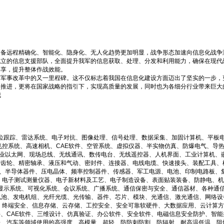
装备远程精确化、智能化、隐身化、无人化趋势更加明显，战争形态加速向信息化战争
成立的信息支援部队，全面提升我军的信息获取、处理、分发和利用能力，确保在现代
共享，提升整体作战效能。
国军事改革中的又一里程碑。这不仅标志着我国在信息化建设方面迈出了坚实的一步，
速推进，更将在国家战略的指引下，实现高质量的发展，同时也为各细分行业带来巨大
城
定位跟踪、雷达系统、电子对抗、图像处理、信号处理、数据采集、加固计算机、平板电
飞控系统、高速相机、CAE软件、空管系统、虚拟仪器、半实物仿真、防爆电气、导
讯、工业以太网、现场总线、无线通讯、数传电台、无线遥控器、人机界面、工业计算机
密齿轮、精密轴承、液压和气动、密封件、连接器、电线电缆、快速接头、装配工具、
电器、半导体器件、压电晶体、频率控制器件、传感器、军工电源、电池、印制电路板、
、电子测试测量仪器、电子新材料及工艺、电子制造设备、表面贴装装备、防静电、
、显示系统、可视化系统、会议系统、广播系统、通信保密与安全、通信器材、各种通
电池、发电机组、光纤光缆、光传输、器件、芯片、模块、光通信、激光通信、网络设
、终端安全、信息存储、云存储、工控安全、安全可靠软硬件、大数据应用、云计算方
、CAE软件、三维设计、仿真验证、办公软件、安全软件、电磁信息安全防护、智能
子、汽车等领域使用的高强度、高模量、超轻、防防刺防割、防辐射、耐高温低温、阻