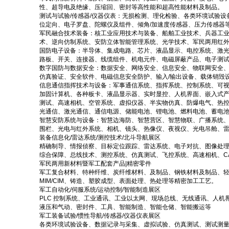
性、超导电及绝缘、压缩回、密封等高性能和超高性能材料及制品。
测试与试验/传感器/仪器仪表：无损检测、理化检验、各类环境试验
位定向、电子罗盘、陀螺仪及组件、倾角/加速度传感器、压力传感器
军民融合技术装备：核工业应用技术与装备、船舶工业技术、兵器工业
术、逆向仿制系统、安防立体智能管理系统、光学技术、军民两用红
国防电子设备：半导体、集成电路、芯片、液晶显示、电控系统、激
路板、开关、连接器、线缆组件、机电元件、电磁屏蔽产品、电子测试
数字国防与数据安全：数据安全、网络安全、信息安全、物联网安全、
仿真验证、安全软件、电磁信息安全防护、输入/输出设备、载体销毁
信息通信指挥技术与设备：军事通信系统、指挥系统、控制系统、可
加固计算机、各种板卡、液晶显示器、实时显控、人机界面、嵌入式产
测试、高速相机、空管系统、虚拟仪器、半实物仿真、防爆电气、热
光通信、激光通信、通信电源、储能电池、锂电池、燃料电池、蓄电
智慧安防系统与设备：智慧边海防、智慧营区、智慧物联、广播系统
围栏、光电与红外系统、相机、镜头、热像仪、夜视仪、光电吊舱、
装备信息化/雷达系统/测控技术/北斗导航展区
精确制导、情报侦察、目标定位跟踪、雷达系统、电子对抗、图像处理
综合保障、总线技术、测控系统、仿真测试、飞控系统、高速相机、C
军民两用新材料暨军工配套产品|精密零件
军工复合材料、特种纤维、炭纤维材料、及制品、钢铁材料及制品、轻
MIM/CIM、铸造、塑胶成型、表面处理、热处理等精密加工工艺。
军工自动化/伺服系统/运动控制/智能制造展区
PLC 控制系统、工业通讯、工业以太网、现场总线、无线通讯、人
液压和气动、密封件、工具、智能制造、智能仓储、智能搬运等
军工装备试验/惯性导航/传感器/仪器仪表展区
各类环境试验设备、数据记录与采集、虚拟试验、仿真测试、测试测量