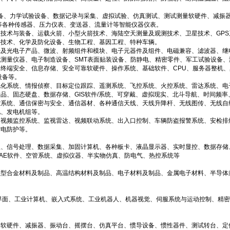
设备、力学试验设备、数据记录与采集、虚拟试验、仿真测试、测试测量软硬件、减振
等各种传感器、压力仪表、变送器、流量计等智能仪器仪表。
技术与装备、运载火箭、小型火箭技术、海陆空天测量及观测技术、卫星技术、GP
外技术、化学及防化设备、生物工程、基因工程、特种车辆。
光及光电子产品、微波、射频组件和模块、电子元器件及组件、电磁兼容、滤波器、继
测量仪器、电子制造设备、SMT表面贴装设备、防静电、精密零件、军工试验设备
终端安全、信息存储、安全可靠软硬件、操作系统、基础软件、CPU、服务器整机、
设备等。
视化系统、情报侦察、目标定位跟踪、遥测系统、飞控系统、火控系统、雷达系统、电
品、固态硬盘、数据存储、GIS软件/系统、可穿戴、虚拟现实、北斗导航、时间频率
控系统、通信保密与安全、通信器材、各种通信天线、天线升降杆、无线图传、无线自
池、发电机组等。
、视频监控系统、监视雷达、视频联动系统、出入口控制、车辆防盗报警系统、安检排
雷电防护等。
、信号处理、数据采集、加固计算机、各种板卡、液晶显示器、实时显控、数据存储、
AE软件、空管系统、虚拟仪器、半实物仿真、防电气、热控系统等
型合金材料及制品、高温结构材料及制品、电子材料及制品、金属电子材料、半导体
机界面、工业计算机、嵌入式系统、工业机器人、机器视觉、伺服系统与运动控制、精
软硬件、减振器、振动台、摇摆台、仿真平台、惯导设备、惯性器件、测试转台、定