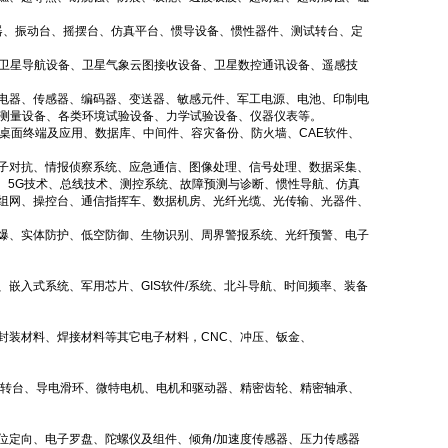
器、振动台、摇摆台、仿真平台、惯导设备、惯性器件、测试转台、定
S卫星导航设备、卫星气象云图接收设备、卫星数控通讯设备、遥感技
电器、传感器、编码器、变送器、敏感元件、军工电源、电池、印制电
、测量设备、各类环境试验设备、力学试验设备、仪器仪表等。
桌面终端及应用、数据库、中间件、容灾备份、防火墙、CAE软件、
子对抗、情报侦察系统、应急通信、图像处理、信号处理、数据采集、
、5G技术、总线技术、测控系统、故障预测与诊断、惯性导航、仿真
组网、操控台、通信指挥车、数据机房、光纤光缆、光传输、光器件、
爆、实体防护、低空防御、生物识别、周界警报系统、光纤预警、电子
嵌入式系统、军用芯片、GIS软件/系统、北斗导航、时间频率、装备
封装材料、焊接材料等其它电子材料，CNC、冲压、钣金、
密转台、导电滑环、微特电机、电机和驱动器、精密齿轮、精密轴承、
位定向、电子罗盘、陀螺仪及组件、倾角/加速度传感器、压力传感器