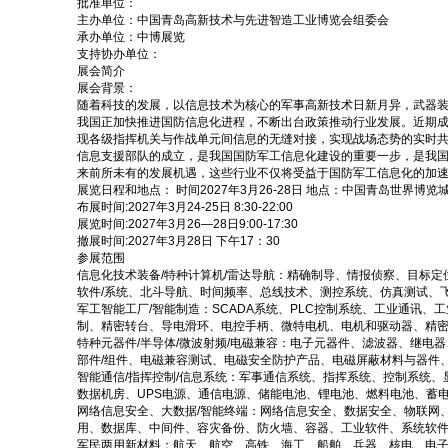
批准单位：
主办单位：
中国青岛高新技术与先进智造工业博览会组委会
承办单位：
中博展览
支持协办单位：
展会简介
展会背景：
随着科技的发展，以信息技术为核心的军事高新技术日新月异，武器
我国正加快推进国防信息化进程，不断出台政策推动行业发展。近期
现各级指挥机关与作战单元间信息的无缝对接，实现战场态势的实时
信息支援部队的成立，是我国国防军工信息化建设的重要一步，是我
来前所未有的发展机遇，这些行业不仅将受益于国防军工信息化的加
展览日程和地点： 时间2027年3月26-28日 地点：中国青岛世界博览
布展时间:2027年3月24-25日 8:30-22:00
展览时间:2027年3月26—28日9:00-17:30
撤展时间:2027年3月28日 下午17：30
参展范围
信息化技术装备/特种计算机/雷达导航：精确制导、情报侦察、目标
软件/系统、北斗导航、时间频率、总线技术、测控系统、仿真测试、
军工智能工厂/智能制造：SCADA系统、PLC控制系统、工业通
制、精密转台、导电滑环、电控手柄、微特电机、电机和驱动器、精
特种元器件/半导体/微波射频/电磁兼容：电子元器件、滤波器、继
部件/组件、电磁兼容测试、电磁安全防护产品、电磁屏蔽材料与器件
智能通信/指挥控制/信息系统：军事通信系统、指挥系统、控制系统
数据机房、UPS电源、通信电源、储能电池、锂电池、燃料电池、蓄
网络信息安全、大数据/智能终端：网络信息安全、数据安全、物联网
用、数据库、中间件、容灾备份、防火墙、容器、工业软件、系统软件
军民两用新材料：航天、航空、高铁、海工、船舶、兵器、核电、电