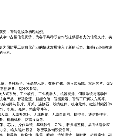
演变，智能化战争初现端倪。
战争中占据信息优势，为各军兵种联合作战提供强有力的信息支持。实
更为国防军工信息化产业的快速发展注入了新的活力。相关行业都将迎
的商机。
脑、各种板卡、液晶显示器、数据存储、嵌入式系统、军用芯片、GIS
热散热设备、制冷装备等。
、嵌入式系统、工业软件、工业机器人、机器视觉、伺服系统与运动控
机电产品、智慧物流、智能仓储、智能搬运、智能工厂解决方案等。
集成电路与芯片、开关、连接器、线缆组件、机电元件、微波射频器件/
机箱、机柜、壳体、精密零件等。
信天线、天线升降杆、无线图传、无线自组网、操控台、通信指挥车、
备、机箱机柜、防雷设备等。
案、芯片、操作系统、基础软件、CPU、服务器整机、桌面终端及应
办公、输入/输出设备、涉密载体销毁设备等。
燃、超导热、耐烧蚀、防震、吸能、透波吸波、超耐磨、超耐腐蚀、磁