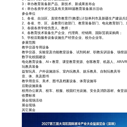
3：举办教育装备新产品、新技术、新成果发布会
4：举办各类学术交流及有关第88届教育装备展示活动
参会单位
1、各省、自治区、直辖市教育厅(教委),计划单列市及新疆生产建设兵
2、各省、市、区、县教育行政部门、教育装备部门、电化教育部门、
3、各级各类学校负责人、教师；
4、各教育技术装备生产企业、代理商、经销商、国际贸易采购商；
5、学校后勤服务设备设施生产经营企业、校办企业等。
参展范围
教学仪器专用设备
教学仪器、实验室及功能教室设备、试剂耗材、职教实训设备、场馆
数字化校园建设
电化教育设备、AI＋教育、课堂教育资源、创客教育、机器人、AR
玩教具装备
益智玩具、户外设施游乐、室内玩教具、娱乐教具、自制玩教具等
音、体、美及图书
教学用音乐、美术、图书及档案设备、体育设施等
后勤设施装备
校用办公家具、校车、校服、校园灯光设施、安全及消防器材、食堂
收费标准
展会现场活动
展会现场
其它展会