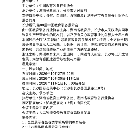
批准单位：
主办单位：
中国教育装备行业协会
承办单位：
湖南省教育厅、长沙市人民政府
支持协办单位：
各省、自治区、直辖市及计划单列市教育装备行业协
展会简介
长沙展讯|第88届中国教育装备展示会
由中国教育装备行业协会主办，湖南省教育厅、长沙市人民政府共同承办的
装备生产经营企业的朋友们，以及所有关心教育事业的各界人士发出
本届展示会以“人工智能引领教育装备高质量发展”为主题，全方位呈
展会将集中展示人工智能、大数据、云计算、虚拟现实等前沿科技在
来趋势，共谋教育装备产业新质生产力的发展路径。
湘江之畔，共话教育未来；麓山脚下，同谱育人新篇。长沙将以开放
发展，为教育强国建设贡献智慧与力量!
谨此奉邀!
一、展会时间、地点
布展时间：2026年10月27日-29日
展出时间：2026年10月30日-11月1日
撤展时间：2026年11月1日16：00后开始
地点：长沙国际会展中心（长沙市长沙县国展路118号）
会议主办、承办单位
执行单位：湖南省教育生产装备处、湖南省教育装备行业协会
展区招展单位：沪鑫堡展览（上海）有限公司
会议主题及主要内容
会议主题：人工智能引领教育装备高质量发展
主要内容:
1：全面展示各级各类学校所需的教育装备
2：进行网络同步展示及信息推广