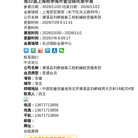
第32届上海秋季海外置业移民留学展
参展日期：
2026/11/20
结束日期：
2026/11/22
会展场馆：
上海世贸展馆（长宁区兴义路99号）
公司名称：濉溪县刘桥杨春工程机械租赁服务部
更新时间：
2026/7/29 9:11:41
开展时间
展览时间：
2026/10/30---2026/11/1
更新时间：
2026/7/6 8:09:17
会展场馆：
长沙国际会展中心
联系我们
申请展位
公司名称：
濉溪县刘桥杨春工程机械租赁服务部
会员类型：
普通会员
省份：
安徽
城市：
淮北
祥细地址：
中国安徽安徽省淮北市濉溪县刘桥镇周大庄村14栋204室
联系人：
田文
电话：
13671713856
传真：
13671713856
手机：
13671713856
邮箱：
网址：
在线展商