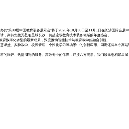
会
“第88届中国教育装备展示会”将于2026年10月30日至11月1日在长沙国际
邀请，期待您拨冗莅临星城长沙，共赴这场教育技术装备领域的年度盛会。
现教育数字化转型的最新成果，深度推动智能技术与教育教学的融合创新。
智慧课堂、实验教学、校园管理、个性化学习等场景中的创新应用。同期还将举办高端
包容的胸怀、热情周到的服务、高效专业的保障，迎接八方宾朋。我们诚邀您相聚星城