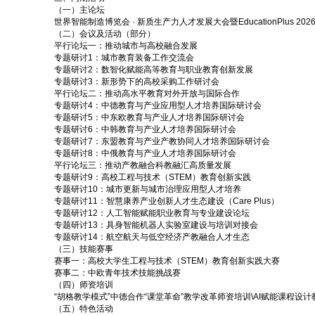
（一）主论坛
世界智能制造博览会 · 新质生产力人才发展大会暨EducationPlus 
（二）会议及活动（部分）
平行论坛一：推动城市与高校融合发展
专题研讨1：城市教育装备工作交流会
专题研讨2：数智化赋能高等教育与职业教育创新发展
专题研讨3：新形势下的高校采购工作研讨会
平行论坛二：推动高水平教育对外开放与国际合作
专题研讨4：中德教育与产业应用型人才培养国际研讨会
专题研讨5：中东欧教育与产业人才培养国际研讨会
专题研讨6：中韩教育与产业人才培养国际研讨会
专题研讨7：东盟教育与产业产教协同人才培养国际研讨会
专题研讨8：中俄教育与产业人才培养国际研讨会
平行论坛三：推动产教融合科教融汇高质量发展
专题研讨9：高校工程与技术（STEM）教育创新实践
专题研讨10：城市更新与城市治理应用型人才培养
专题研讨11：智慧康养产业创新人才生态建设（Care Plus）
专题研讨12：人工智能赋能职业教育与专业建设论坛
专题研讨13：具身智能机器人实验室建设与培训对接会
专题研讨14：航空航天与低空经济产教融合人才生态
（三）技能赛事
赛事一：高校大学生工程与技术（STEM）教育创新实践大赛
赛事二：中欧青年技术技能挑战赛
（四）师资培训
“胡格教学模式”中德合作“课堂革命”教学改革师资培训\AI赋能课程
（五）特色活动