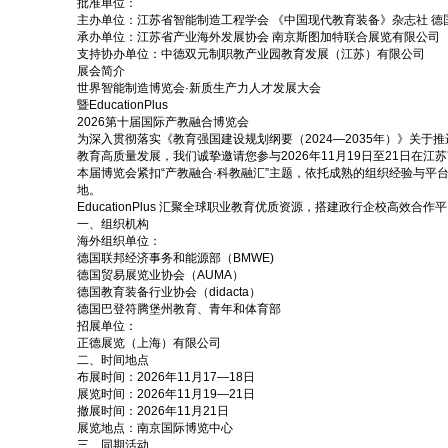
批准单位：
主办单位：
江苏省智能制造工程学会 《中国现代教育装备》杂志社 德
承办单位：
江苏省产业海外发展协会 南京斯图加特联合展览有限公司
支持协办单位：
中德双元制职教产业园教育发展（江苏）有限公司
展会简介
世界智能制造博览会·新质生产力人才发展大会
暨EducationPlus
2026第十届国际产教融合博览会
为深入贯彻落实《教育强国建设规划纲要（2024—2035年）》关
教育高质量发展，我们诚挚邀请您参与2026年11月19日至21日在江苏南
本届博览会紧扣“产教融合·科教融汇”主题，依托成熟的组织经验与
地。
EducationPlus 汇聚全球职业教育优质资源，搭建政行企校高
一、组织机构
海外组织单位：
德国联邦经济事务和能源部（BMWE)
德国贸易展览业协会（AUMA）
德国教育装备行业协会（didacta）
德国巴登符腾堡州教育、青年和体育部
招展单位：
正德展览（上海）有限公司
二、时间地点
布展时间：2026年11月17—18日
展览时间：2026年11月19—21日
撤展时间：2026年11月21日
展览地点：南京国际博览中心
三、同期活动