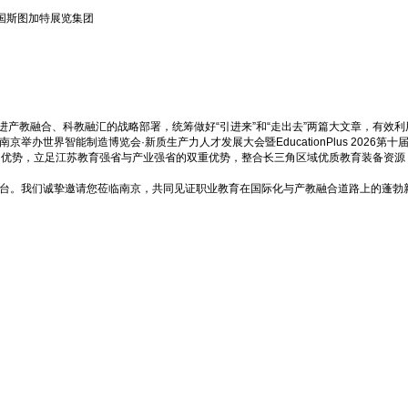
国斯图加特展览集团
于推进产教融合、科教融汇的战略部署，统筹做好“引进来”和“走出去”两篇大文章，有
京举办世界智能制造博览会·新质生产力人才发展大会暨EducationPlus 2026第
平台优势，立足江苏教育强省与产业强省的双重优势，整合长三角区域优质教育装备资
效合作平台。我们诚挚邀请您莅临南京，共同见证职业教育在国际化与产教融合道路上的蓬勃