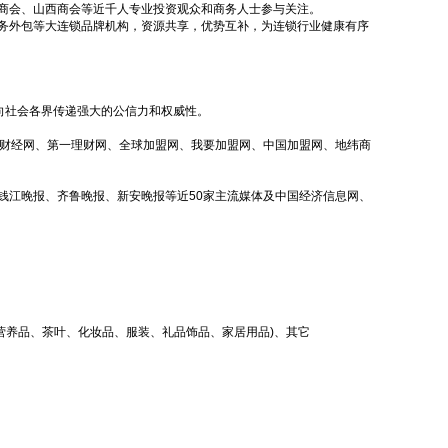
商会、山西商会等近千人专业投资观众和商务人士参与关注。
务外包等大连锁品牌机构，资源共享，优势互补，为连锁行业健康有序
向社会各界传递强大的公信力和权威性。
一财经网、第一理财网、全球加盟网、我要加盟网、中国加盟网、地纬商
钱江晚报、齐鲁晚报、新安晚报等近50家主流媒体及中国经济信息网、
、营养品、茶叶、化妆品、服装、礼品饰品、家居用品)、其它