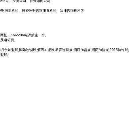
金公司、投资公司、投资顾问公司;
理财培训机构、投资理财咨询服务机构、法律咨询机构等
、5A/220V电源插座一个。
费及电箱费。
4月份加盟展;国际连锁展;酒店加盟展;教育连锁展;酒店加盟展;招商加盟展;2015特许
盟展;