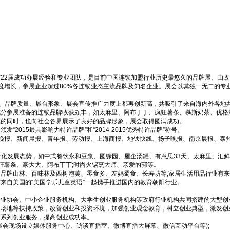
2届成功办展经验和专业团队，是目前中国连锁加盟行业历史最悠久的品牌展、由政府主
的速度增长，参展企业超过80%各连锁业态主流品牌及知名企业。展会以其独一无二的
、品牌质量、展台形象、展会宣传推广力度上都再创新高，共吸引了来自海内外各地共
充分参展准备的连锁品牌收获颇丰，如太麻里、阿布丁丁、疯狂薯条、慕斯奶茶、优格
模的同时，也向社会各界展示了良好的品牌形象，展会取得圆满成功。
015最具影响力特许品牌”和“2014-2015优秀特许品牌”称号。
新闻晚报、新闻晨报、青年报、劳动报、上海商报、地铁快线、扬子晚报、南京晨报、
。
分化发展态势，如中式餐饮永和豆浆、圆缘园、屋企汤罐、有意思33天、太麻里、汇
疯狂薯条、豪大大、阿布丁丁;时尚火锅烹大师、亲爱的郭等。
品牌山林、百味林及西树泡芙、零食多、左妈蜀食、长寿坊等;家居生活用品行业有来
来自美国的“美国学乐儿童英语”一起携手推进国内的教育朝阳行业。
行业协会、中小企业服务机构、大学生创业服务机构等政府行业机构共同搭建的大型创
场地等扶持政策，改善创业和投资环境，加强创业观念教育，树立创业典型，激发创
一系列创业服务，提高创业成功率。
展会现场设立媒体服务中心、访谈直播室、微博直播大屏幕、微信互动平台等);