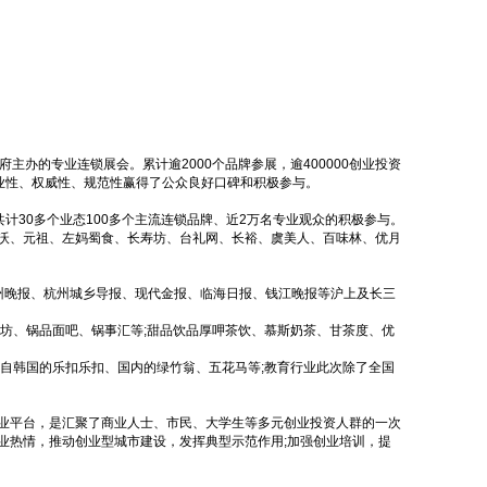
办的专业连锁展会。累计逾2000个品牌参展，逾400000创业投资
专业性、权威性、规范性赢得了公众良好口碑和积极参与。
计30多个业态100多个主流连锁品牌、近2万名专业观众的积极参与。
沃、元祖、左妈蜀食、长寿坊、台礼网、长裕、虞美人、百味林、优月
泰州晚报、杭州城乡导报、现代金报、临海日报、钱江晚报等沪上及长三
鲜坊、锅品面吧、锅事汇等;甜品饮品厚呷茶饮、慕斯奶茶、甘茶度、优
自韩国的乐扣乐扣、国内的绿竹翁、五花马等;教育行业此次除了全国
业平台，是汇聚了商业人士、市民、大学生等多元创业投资人群的一次
业热情，推动创业型城市建设，发挥典型示范作用;加强创业培训，提