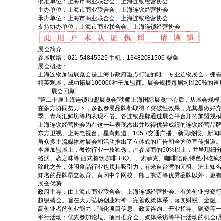
批准单位：
上海市商业联合会、上海连锁经营协会
主办单位：
上海市商业联合会、上海连锁经营协会
承办单位：
上海市商业联合会、上海连锁经营协会
支持协办单位：
上海市商业联合会、上海连锁经营协会
展会简介
参展联络：021-54845525 手机：13482081506 柴鑫
展会概括：
上海连锁加盟展览会是上海市政府重点打造的唯一专业连锁展会，拥有2
精英观展，成功拓展100000种子加盟商。展会规模每届均以20%
展会回顾
“第二十届上海连锁加盟展览会”移师上海国际展览中心后，从展会规模
在多方协同努力下，多数参展品牌都取得了突破性效果，尤其是做好
季、青岛汇鲜坊等均表现不俗。各连锁品牌通过展会平台开拓加盟规
上海连锁经营协会为在这一年表现杰出并取得优异成绩的连锁经营品牌颁发“2
东方卫视、上海电视台、星尚频道、105.7交通广播、新民晚报、
角众多主流媒体对展会和活动推出了立体式的广告和全方位宣传报道
本届加盟展上，餐饮行业一枝独秀，占参展商的50%以上，并呈现细
格沃、恋之味等;西式餐饮咖啡BBQ、、索菲克、咖啡陪你;特色小吃
除此之外，休闲食品行业也颇具吸引力，有来自台湾的元祖、沪上知名
知名的品牌昂立教育、黄冈中学网校、熊言熊语等优秀品牌以外，更有
展会优势
政府主导：由上海市商业联合会、上海连锁经营协会、有关创业投资
超级盛会。旨在大力弘扬创业精神，完善政策体系，落实财税、金融、
高创业者的创业能力，强化项目信息、政策咨询、开业指导、融资等
平行活动：优先参加论坛、项目推介会、媒体采访等平行活动的机会(