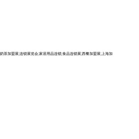
展;奶茶加盟展;连锁展览会;家居用品连锁;食品连锁展;西餐加盟展;上海加