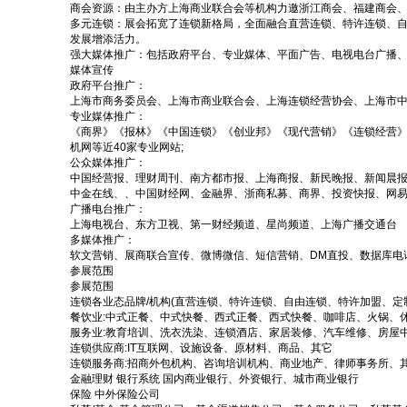
商会资源：由主办方上海商业联合会等机构力邀浙江商会、福建商会
多元连锁：展会拓宽了连锁新格局，全面融合直营连锁、特许连锁、
发展增添活力。
强大媒体推广：包括政府平台、专业媒体、平面广告、电视电台广播
媒体宣传
政府平台推广：
上海市商务委员会、上海市商业联合会、上海连锁经营协会、上海市中
专业媒体推广：
《商界》《报林》《中国连锁》《创业邦》《现代营销》《连锁经营》
机网等近40家专业网站;
公众媒体推广：
中国经营报、理财周刊、南方都市报、上海商报、新民晚报、新闻晨报
中金在线、、中国财经网、金融界、浙商私募、商界、投资快报、网易
广播电台推广：
上海电视台、东方卫视、第一财经频道、星尚频道、上海广播交通台
多媒体推广：
软文营销、展商联合宣传、微博微信、短信营销、DM直投、数据库电
参展范围
参展范围
连锁各业态品牌/机构(直营连锁、特许连锁、自由连锁、特许加盟、定
餐饮业:中式正餐、中式快餐、西式正餐、西式快餐、咖啡店、火锅、
服务业:教育培训、洗衣洗染、连锁酒店、家居装修、汽车维修、房屋
连锁供应商:IT互联网、设施设备、原材料、商品、其它
连锁服务商:招商外包机构、咨询培训机构、商业地产、律师事务所、
金融理财 银行系统 国内商业银行、外资银行、城市商业银行
保险 中外保险公司