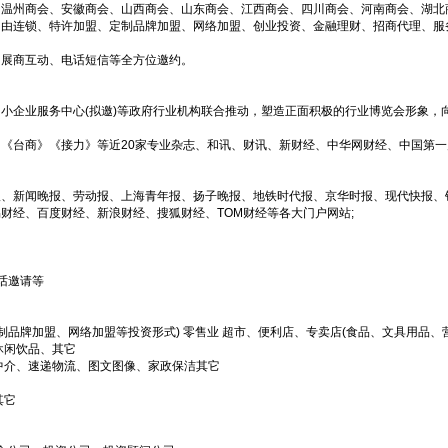
、温州商会、安徽商会、山西商会、山东商会、江西商会、四川商会、河南商会、湖北
自由连锁、特许加盟、定制品牌加盟、网络加盟、创业投资、金融理财、招商代理、服
、展商互动、电话短信等全方位邀约。
小企业服务中心(拟邀)等政府行业机构联合推动，塑造正面积极的行业博览会形象，
《台商》《接力》等近20家专业杂志、和讯、财讯、新财经、中华网财经、中国第
、新闻晚报、劳动报、上海青年报、扬子晚报、地铁时代报、京华时报、现代快报、
财经、百度财经、新浪财经、搜狐财经、TOM财经等各大门户网站;
话邀请等
制品牌加盟、网络加盟等投资形式) 零售业 超市、便利店、专卖店(食品、文具用品
休闲饮品、其它
中介、速递物流、图文图像、家政保洁其它
其它