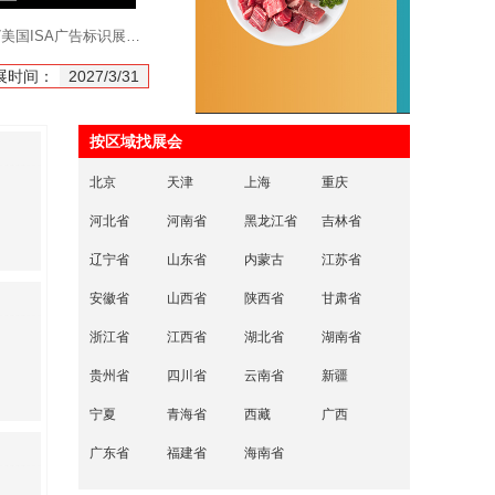
2027美国ISA广告标识展览会
2027CIBE杭州国际美博会
展时间：
2027/3/31
开展时间：
2027/6/19
开展时间：
按区域找展会
北京
天津
上海
重庆
河北省
河南省
黑龙江省
吉林省
辽宁省
山东省
内蒙古
江苏省
安徽省
山西省
陕西省
甘肃省
浙江省
江西省
湖北省
湖南省
贵州省
四川省
云南省
新疆
宁夏
青海省
西藏
广西
广东省
福建省
海南省