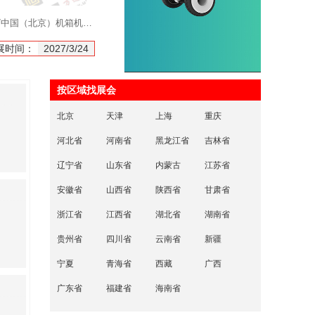
2027中国（北京）机箱机柜及综合布线数据中心设施展览会
参展报名-LCIE 2027第三届大湾区国际液冷产业大会暨展览会（深圳）
2027广州
展时间：
2027/3/24
开展时间：
2027/4/9
开展时间：
按区域找展会
北京
天津
上海
重庆
河北省
河南省
黑龙江省
吉林省
辽宁省
山东省
内蒙古
江苏省
安徽省
山西省
陕西省
甘肃省
浙江省
江西省
湖北省
湖南省
贵州省
四川省
云南省
新疆
宁夏
青海省
西藏
广西
广东省
福建省
海南省